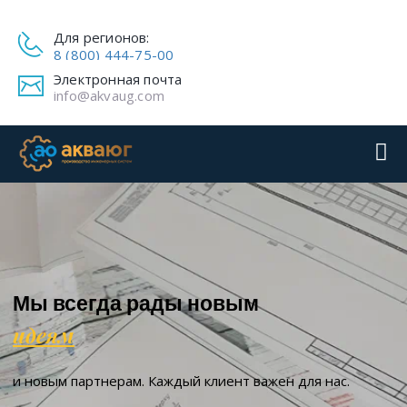
Для регионов:
8 (800) 444-75-00
Электронная почта
info@akvaug.com
Мы всегда рады новым
идеям
и новым
партнерам.
Каждый клиент важен для нас.